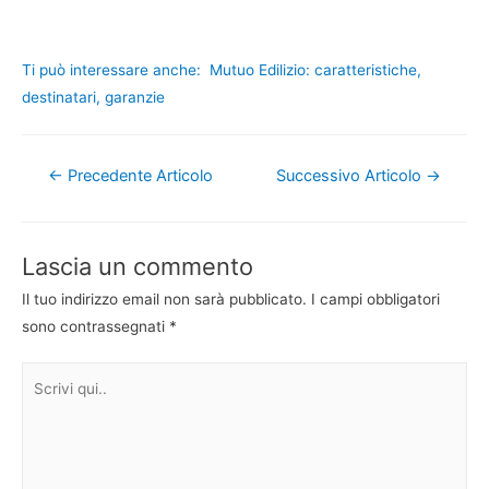
Ti può interessare anche:
Mutuo Edilizio: caratteristiche,
destinatari, garanzie
Navigazione
←
Precedente Articolo
Successivo Articolo
→
articoli
Lascia un commento
Il tuo indirizzo email non sarà pubblicato.
I campi obbligatori
sono contrassegnati
*
Scrivi
qui..