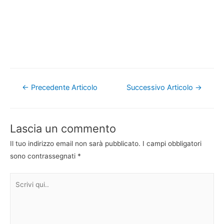
Navigazione
←
Precedente Articolo
Successivo Articolo
→
articoli
Lascia un commento
Il tuo indirizzo email non sarà pubblicato.
I campi obbligatori
sono contrassegnati
*
Scrivi
qui..