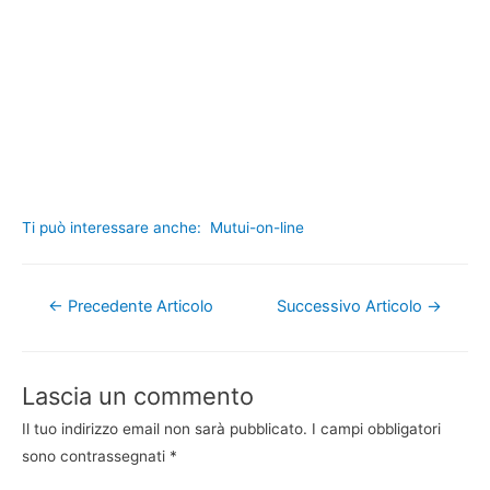
Ti può interessare anche:
Mutui-on-line
Navigazione
←
Precedente Articolo
Successivo Articolo
→
articoli
Lascia un commento
Il tuo indirizzo email non sarà pubblicato.
I campi obbligatori
sono contrassegnati
*