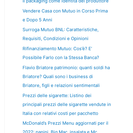
Il packaging come identità del produttore
Vendere Casa con Mutuo in Corso Prima
e Dopo 5 Anni
Surroga Mutuo BNL: Caratteristiche,
Requisiti, Condizioni e Opinioni
Rifinanziamento Mutuo: Cos’è? E’
Possibile Farlo con la Stessa Banca?
Flavio Briatore patrimonio: quanti soldi ha
Briatore? Quali sono i business di
Briatore, figli e relazioni sentimentali
Prezzi delle sigarette: Listino dei
principali prezzi delle sigarette vendute in
Italia con relativi costi per pacchetto
McDonald’s Prezzi Menu aggiornati per il
2022: panini, Big Mac, insalata e Mc