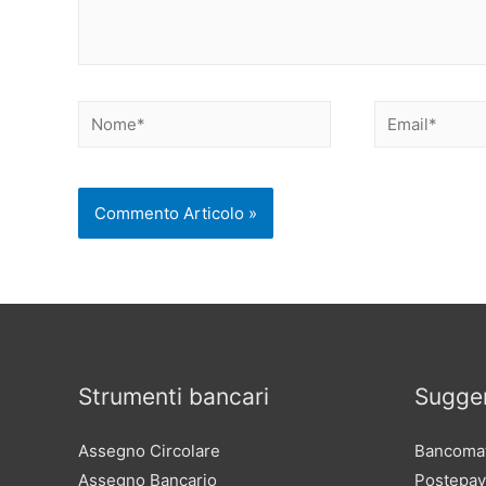
Nome*
Email*
Strumenti bancari
Sugger
Assegno Circolare
Bancomat
Assegno Bancario
Postepay