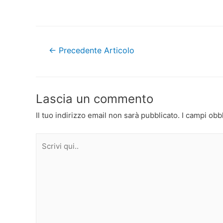
Navigazione
←
Precedente Articolo
articoli
Lascia un commento
Il tuo indirizzo email non sarà pubblicato.
I campi obb
Scrivi
qui..