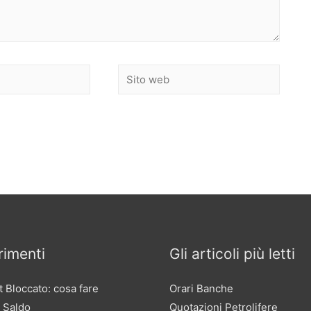
Sito
web
imenti
Gli articoli più letti
 Bloccato: cosa fare
Orari Banche
 Saldo
Quotazioni Petrolifere