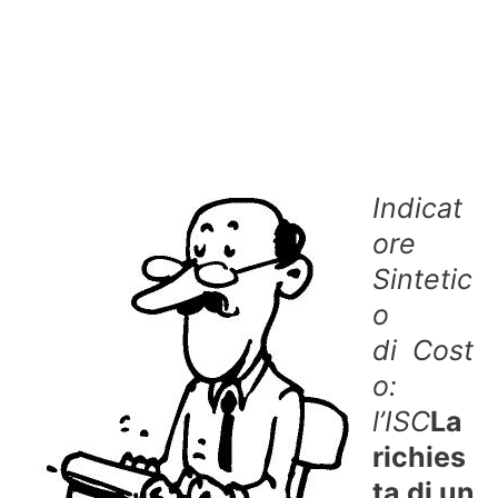
Indicat
ore
Sintetic
o
di Cost
o:
l’ISC
La
richies
ta di un