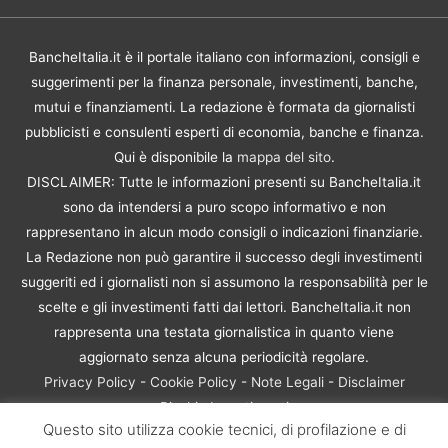
BancheItalia.it è il portale italiano con informazioni, consigli e
suggerimenti per la finanza personale, investimenti, banche,
mutui e finanziamenti. La redazione è formata da giornalisti
pubblicisti e consulenti esperti di economia, banche e finanza.
Qui è disponibile la
mappa del sito
.
DISCLAIMER: Tutte le informazioni presenti su BancheItalia.it
sono da intendersi a puro scopo informativo e non
rappresentano in alcun modo consigli o indicazioni finanziarie.
La Redazione non può garantire il successo degli investimenti
suggeriti ed i giornalisti non si assumono la responsabilità per le
scelte e gli investimenti fatti dai lettori. BancheItalia.it non
rappresenta una testata giornalistica in quanto viene
aggiornato senza alcuna periodicità regolare.
Privacy Policy
-
Cookie Policy
-
Note Legali
-
Disclaimer
Rischio Investimenti
Questo sito utilizza cookie tecnici, di profilazione e di
BancheItalia.it Copyright © 2021. Tutti i diritti sono riservati. |