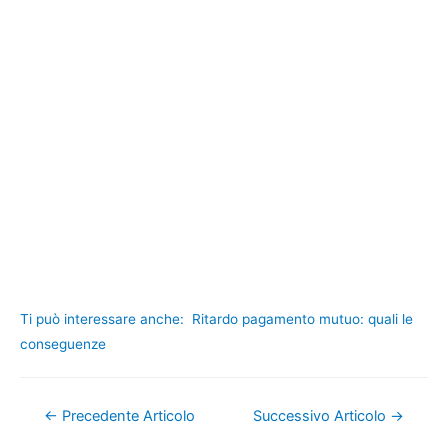
Ti può interessare anche:
Ritardo pagamento mutuo: quali le
conseguenze
Navigazione
←
Precedente Articolo
Successivo Articolo
→
articoli