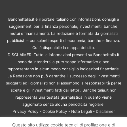
BancheItalia.it è il portale italiano con informazioni, consigli e
suggerimenti per la finanza personale, investimenti, banche,
mutui e finanziamenti. La redazione è formata da giornalisti
pubblicisti e consulenti esperti di economia, banche e finanza.
Qui è disponibile la
mappa del sito
.
DISCLAIMER: Tutte le informazioni presenti su BancheItalia.it
sono da intendersi a puro scopo informativo e non
rappresentano in alcun modo consigli o indicazioni finanziarie.
La Redazione non può garantire il successo degli investimenti
suggeriti ed i giornalisti non si assumono la responsabilità per le
scelte e gli investimenti fatti dai lettori. BancheItalia.it non
rappresenta una testata giornalistica in quanto viene
aggiornato senza alcuna periodicità regolare.
Privacy Policy
-
Cookie Policy
-
Note Legali
-
Disclaimer
Rischio Investimenti
Questo sito utilizza cookie tecnici, di profilazione e di
BancheItalia.it Copyright © 2021. Tutti i diritti sono riservati. |