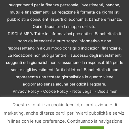
suggerimenti per la finanza personale, investimenti, banche,
mutui e finanziamenti. La redazione è formata da giornalisti
pubblicisti e consulenti esperti di economia, banche e finanza.
Qui è disponibile la
mappa del sito
.
DISCLAIMER: Tutte le informazioni presenti su BancheItalia.it
sono da intendersi a puro scopo informativo e non
rappresentano in alcun modo consigli o indicazioni finanziarie.
La Redazione non può garantire il successo degli investimenti
suggeriti ed i giornalisti non si assumono la responsabilità per le
scelte e gli investimenti fatti dai lettori. BancheItalia.it non
rappresenta una testata giornalistica in quanto viene
aggiornato senza alcuna periodicità regolare.
Privacy Policy
-
Cookie Policy
-
Note Legali
-
Disclaimer
Rischio Investimenti
Questo sito utilizza cookie tecnici, di profilazione e di
BancheItalia.it Copyright © 2021. Tutti i diritti sono riservati. |
marketing, anche di terze parti, per inviarti pubblicità e servizi
P.IVA 10673901004 | Contenuti di proprietà di BancheItalia.it:
non sono riproducibili, neanche parzialmente, senza esplicita
in linea con le tue preferenze. Continuando la navigazione
autorizzazione