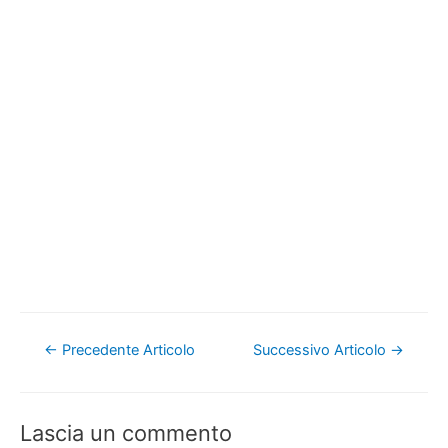
Navigazione
←
Precedente Articolo
Successivo Articolo
→
articoli
Lascia un commento