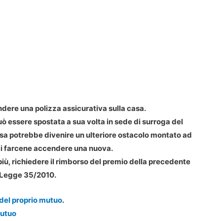
ere una polizza assicurativa sulla casa.
ò essere spostata a sua volta in sede di surroga del
asa potrebbe divenire un ulteriore ostacolo montato ad
di farcene accendere una nuova.
l più, richiedere il rimborso del premio della precedente
a Legge 35/2010.
del proprio mutuo
.
Mutuo