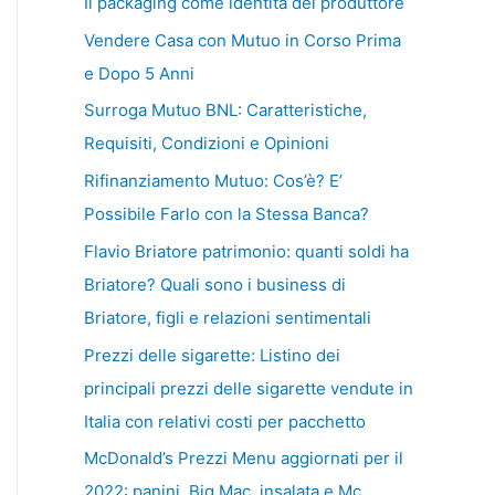
Il packaging come identità del produttore
Vendere Casa con Mutuo in Corso Prima
e Dopo 5 Anni
Surroga Mutuo BNL: Caratteristiche,
Requisiti, Condizioni e Opinioni
Rifinanziamento Mutuo: Cos’è? E’
Possibile Farlo con la Stessa Banca?
Flavio Briatore patrimonio: quanti soldi ha
Briatore? Quali sono i business di
Briatore, figli e relazioni sentimentali
Prezzi delle sigarette: Listino dei
principali prezzi delle sigarette vendute in
Italia con relativi costi per pacchetto
McDonald’s Prezzi Menu aggiornati per il
2022: panini, Big Mac, insalata e Mc