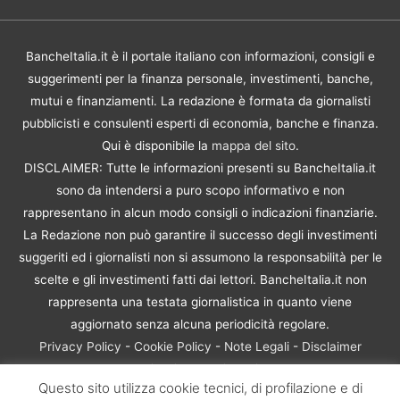
BancheItalia.it è il portale italiano con informazioni, consigli e
suggerimenti per la finanza personale, investimenti, banche,
mutui e finanziamenti. La redazione è formata da giornalisti
pubblicisti e consulenti esperti di economia, banche e finanza.
Qui è disponibile la
mappa del sito
.
DISCLAIMER: Tutte le informazioni presenti su BancheItalia.it
sono da intendersi a puro scopo informativo e non
rappresentano in alcun modo consigli o indicazioni finanziarie.
La Redazione non può garantire il successo degli investimenti
suggeriti ed i giornalisti non si assumono la responsabilità per le
scelte e gli investimenti fatti dai lettori. BancheItalia.it non
rappresenta una testata giornalistica in quanto viene
aggiornato senza alcuna periodicità regolare.
Privacy Policy
-
Cookie Policy
-
Note Legali
-
Disclaimer
Rischio Investimenti
Questo sito utilizza cookie tecnici, di profilazione e di
BancheItalia.it Copyright © 2021. Tutti i diritti sono riservati. |