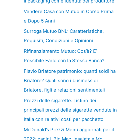
Il packaging come identità del produttore
Vendere Casa con Mutuo in Corso Prima
e Dopo 5 Anni
Surroga Mutuo BNL: Caratteristiche,
Requisiti, Condizioni e Opinioni
Rifinanziamento Mutuo: Cos’è? E’
Possibile Farlo con la Stessa Banca?
Flavio Briatore patrimonio: quanti soldi ha
Briatore? Quali sono i business di
Briatore, figli e relazioni sentimentali
Prezzi delle sigarette: Listino dei
principali prezzi delle sigarette vendute in
Italia con relativi costi per pacchetto
McDonald’s Prezzi Menu aggiornati per il
2022: panini, Big Mac, insalata e Mc