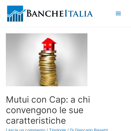
Men
princ
Mutui con Cap: a chi
convengono le sue
caratteristiche
Lascia un commento
/
Tipologie
/ Di
Giancarlo Biasetti