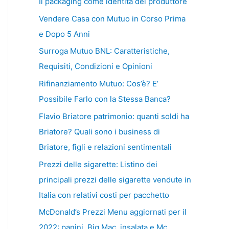
Il packaging come identità del produttore
Vendere Casa con Mutuo in Corso Prima
e Dopo 5 Anni
Surroga Mutuo BNL: Caratteristiche,
Requisiti, Condizioni e Opinioni
Rifinanziamento Mutuo: Cos’è? E’
Possibile Farlo con la Stessa Banca?
Flavio Briatore patrimonio: quanti soldi ha
Briatore? Quali sono i business di
Briatore, figli e relazioni sentimentali
Prezzi delle sigarette: Listino dei
principali prezzi delle sigarette vendute in
Italia con relativi costi per pacchetto
McDonald’s Prezzi Menu aggiornati per il
2022: panini, Big Mac, insalata e Mc