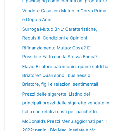
Il packaging come identità del produttore
Vendere Casa con Mutuo in Corso Prima
e Dopo 5 Anni
Surroga Mutuo BNL: Caratteristiche,
Requisiti, Condizioni e Opinioni
Rifinanziamento Mutuo: Cos’è? E’
Possibile Farlo con la Stessa Banca?
Flavio Briatore patrimonio: quanti soldi ha
Briatore? Quali sono i business di
Briatore, figli e relazioni sentimentali
Prezzi delle sigarette: Listino dei
principali prezzi delle sigarette vendute in
Italia con relativi costi per pacchetto
McDonald’s Prezzi Menu aggiornati per il
2022: panini, Big Mac, insalata e Mc