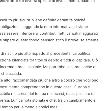
zioni
offre tre diversi opzioni di investimento, adatte a
ssoluto più sicura. Viene definita garantita poiché
 obbligazioni. Leggendo la nota informativa, ci viene
a essere inferiore ai contributi netti versati maggiorati
ale stipare questo fondo pensionistico è breve: solamente
i rischio più alto rispetto al precedente. La politica
ne bilanciata tra titoli di debito e titoli di capitale. Ciò
 incrementare il capitale. Ma potrebbe capitare anche di
e che accada.
ece alto, raccomandata più che altro a coloro che vogliono
 investimento comprendono in questo caso l’Europa e
sibile nel corso del tempo riallocarsi, ossia passare da
eversa. L’unica nota stonata è che, tra un cambiamento e
di tempo pari almeno a dodici mesi.