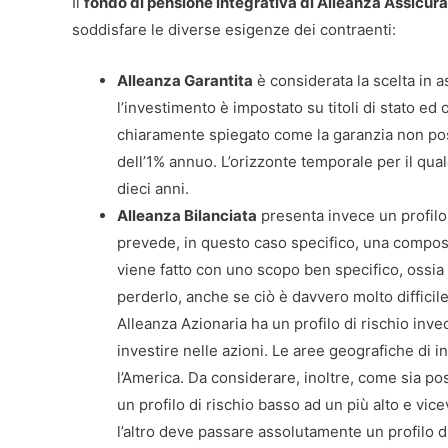
Il
fondo di pensione integrativa di Alleanza Assicura
soddisfare le diverse esigenze dei contraenti:
Alleanza Garantita
è considerata la scelta in a
l’investimento è impostato su titoli di stato ed
chiaramente spiegato come la garanzia non poss
dell’1% annuo. L’orizzonte temporale per il qu
dieci anni.
Alleanza Bilanciata
presenta invece un profilo d
prevede, in questo caso specifico, una composizio
viene fatto con uno scopo ben specifico, ossia
perderlo, anche se ciò è davvero molto difficil
Alleanza Azionaria ha un profilo di rischio inv
investire nelle azioni. Le aree geografiche di
l’America. Da considerare, inoltre, come sia pos
un profilo di rischio basso ad un più alto e vic
l’altro deve passare assolutamente un profilo 