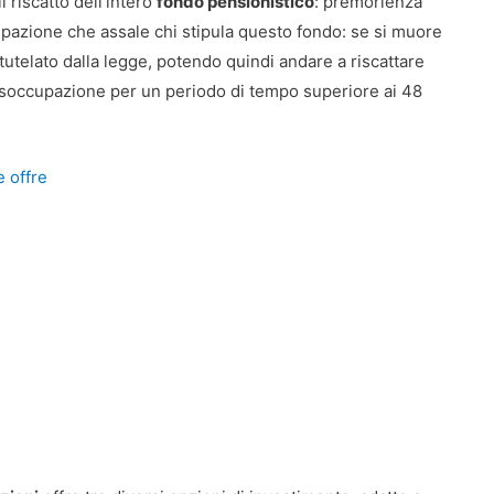
l riscatto dell’intero
fondo pensionistico
: premorienza
upazione che assale chi stipula questo fondo: se si muore
 tutelato dalla legge, potendo quindi andare a riscattare
disoccupazione per un periodo di tempo superiore ai 48
e offre