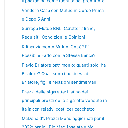
Il packaging come identità del produttore
Vendere Casa con Mutuo in Corso Prima
e Dopo 5 Anni
Surroga Mutuo BNL: Caratteristiche,
Requisiti, Condizioni e Opinioni
Rifinanziamento Mutuo: Cos’è? E’
Possibile Farlo con la Stessa Banca?
Flavio Briatore patrimonio: quanti soldi ha
Briatore? Quali sono i business di
Briatore, figli e relazioni sentimentali
Prezzi delle sigarette: Listino dei
principali prezzi delle sigarette vendute in
Italia con relativi costi per pacchetto
McDonald’s Prezzi Menu aggiornati per il
2022: panini, Big Mac, insalata e Mc