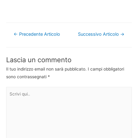
Navigazione
←
Precedente Articolo
Successivo Articolo
→
articoli
Lascia un commento
Il tuo indirizzo email non sarà pubblicato.
I campi obbligatori
sono contrassegnati
*
Scrivi
qui..