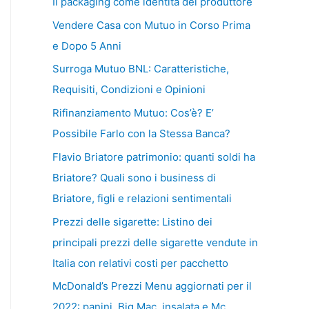
Il packaging come identità del produttore
Vendere Casa con Mutuo in Corso Prima
e Dopo 5 Anni
Surroga Mutuo BNL: Caratteristiche,
Requisiti, Condizioni e Opinioni
Rifinanziamento Mutuo: Cos’è? E’
Possibile Farlo con la Stessa Banca?
Flavio Briatore patrimonio: quanti soldi ha
Briatore? Quali sono i business di
Briatore, figli e relazioni sentimentali
Prezzi delle sigarette: Listino dei
principali prezzi delle sigarette vendute in
Italia con relativi costi per pacchetto
McDonald’s Prezzi Menu aggiornati per il
2022: panini, Big Mac, insalata e Mc