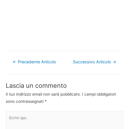
Navigazione
←
Precedente Articolo
Successivo Articolo
→
articoli
Lascia un commento
Il tuo indirizzo email non sarà pubblicato.
I campi obbligatori
sono contrassegnati
*
Scrivi
qui..