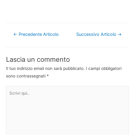
Navigazione
←
Precedente Articolo
Successivo Articolo
→
articoli
Lascia un commento
Il tuo indirizzo email non sarà pubblicato.
I campi obbligatori
sono contrassegnati
*
Scrivi
qui..