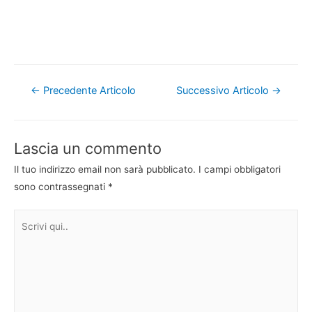
Navigazione
←
Precedente Articolo
Successivo Articolo
→
articoli
Lascia un commento
Il tuo indirizzo email non sarà pubblicato.
I campi obbligatori
sono contrassegnati
*
Scrivi
qui..