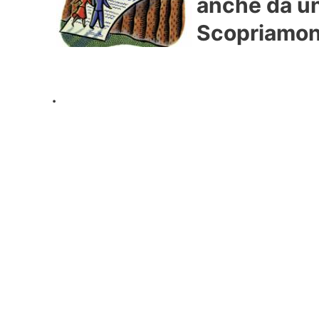
anche da un
Scopriamone
.