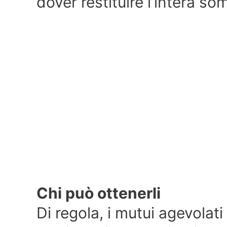
dover restituire l’intera so
Chi può ottenerli
Di regola, i mutui agevolati