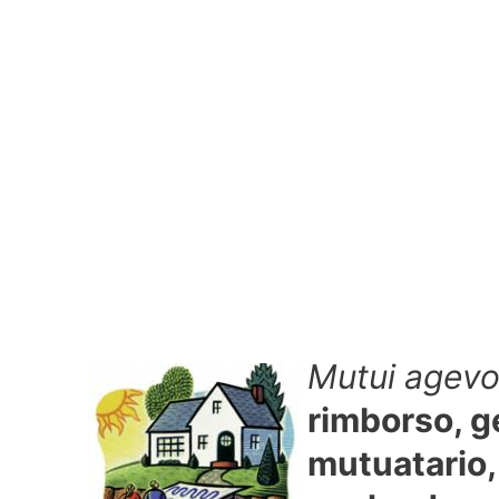
Mutui agevol
rimborso, g
mutuatario, 