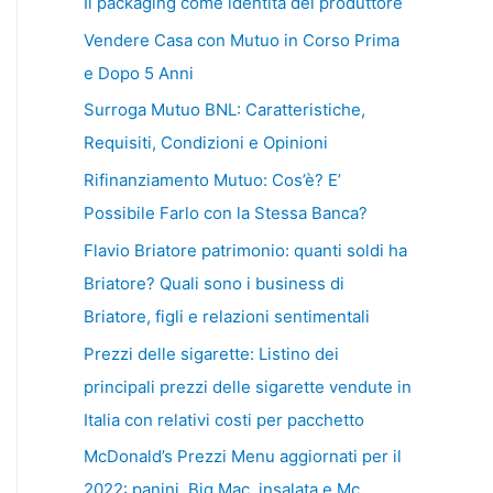
Il packaging come identità del produttore
Vendere Casa con Mutuo in Corso Prima
e Dopo 5 Anni
Surroga Mutuo BNL: Caratteristiche,
Requisiti, Condizioni e Opinioni
Rifinanziamento Mutuo: Cos’è? E’
Possibile Farlo con la Stessa Banca?
Flavio Briatore patrimonio: quanti soldi ha
Briatore? Quali sono i business di
Briatore, figli e relazioni sentimentali
Prezzi delle sigarette: Listino dei
principali prezzi delle sigarette vendute in
Italia con relativi costi per pacchetto
McDonald’s Prezzi Menu aggiornati per il
2022: panini, Big Mac, insalata e Mc