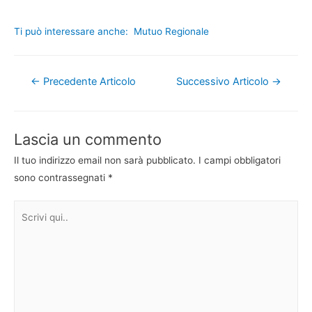
Ti può interessare anche:
Mutuo Regionale
Navigazione
←
Precedente Articolo
Successivo Articolo
→
articoli
Lascia un commento
Il tuo indirizzo email non sarà pubblicato.
I campi obbligatori
sono contrassegnati
*
Scrivi
qui..