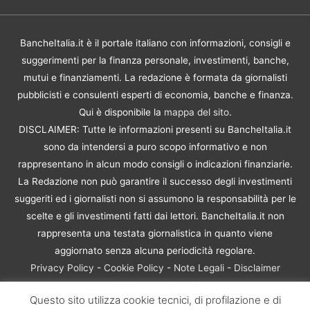
BancheItalia.it è il portale italiano con informazioni, consigli e
suggerimenti per la finanza personale, investimenti, banche,
mutui e finanziamenti. La redazione è formata da giornalisti
pubblicisti e consulenti esperti di economia, banche e finanza.
Qui è disponibile la
mappa del sito
.
DISCLAIMER: Tutte le informazioni presenti su BancheItalia.it
sono da intendersi a puro scopo informativo e non
rappresentano in alcun modo consigli o indicazioni finanziarie.
La Redazione non può garantire il successo degli investimenti
suggeriti ed i giornalisti non si assumono la responsabilità per le
scelte e gli investimenti fatti dai lettori. BancheItalia.it non
rappresenta una testata giornalistica in quanto viene
aggiornato senza alcuna periodicità regolare.
Privacy Policy
-
Cookie Policy
-
Note Legali
-
Disclaimer
Rischio Investimenti
Questo sito utilizza cookie tecnici, di profilazione e di
BancheItalia.it Copyright © 2021. Tutti i diritti sono riservati. |