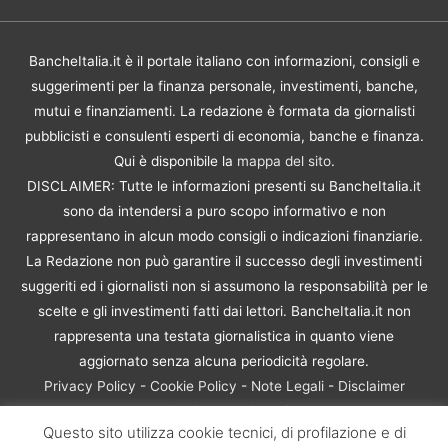
BancheItalia.it è il portale italiano con informazioni, consigli e
suggerimenti per la finanza personale, investimenti, banche,
mutui e finanziamenti. La redazione è formata da giornalisti
pubblicisti e consulenti esperti di economia, banche e finanza.
Qui è disponibile la
mappa del sito
.
DISCLAIMER: Tutte le informazioni presenti su BancheItalia.it
sono da intendersi a puro scopo informativo e non
rappresentano in alcun modo consigli o indicazioni finanziarie.
La Redazione non può garantire il successo degli investimenti
suggeriti ed i giornalisti non si assumono la responsabilità per le
scelte e gli investimenti fatti dai lettori. BancheItalia.it non
rappresenta una testata giornalistica in quanto viene
aggiornato senza alcuna periodicità regolare.
Privacy Policy
-
Cookie Policy
-
Note Legali
-
Disclaimer
Rischio Investimenti
Questo sito utilizza cookie tecnici, di profilazione e di
BancheItalia.it Copyright © 2021. Tutti i diritti sono riservati. |