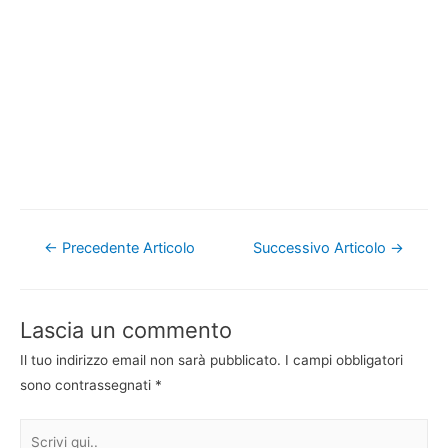
Navigazione
←
Precedente Articolo
Successivo Articolo
→
articoli
Lascia un commento
Il tuo indirizzo email non sarà pubblicato.
I campi obbligatori
sono contrassegnati
*
Scrivi