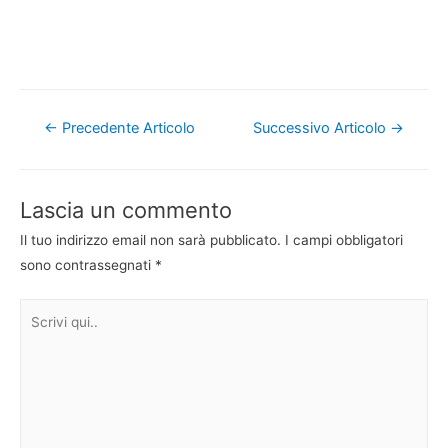
Navigazione
←
Precedente Articolo
Successivo Articolo
→
articoli
Lascia un commento
Il tuo indirizzo email non sarà pubblicato.
I campi obbligatori
sono contrassegnati
*
Scrivi
qui..