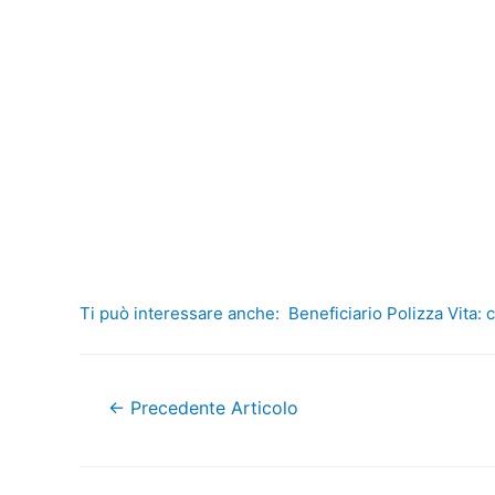
Ti può interessare anche:
Beneficiario Polizza Vita: 
Navigazione
←
Precedente Articolo
articoli