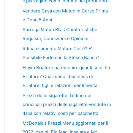
Il packaging come identità del produttore
Vendere Casa con Mutuo in Corso Prima
e Dopo 5 Anni
Surroga Mutuo BNL: Caratteristiche,
Requisiti, Condizioni e Opinioni
Rifinanziamento Mutuo: Cos’è? E’
Possibile Farlo con la Stessa Banca?
Flavio Briatore patrimonio: quanti soldi ha
Briatore? Quali sono i business di
Briatore, figli e relazioni sentimentali
Prezzi delle sigarette: Listino dei
principali prezzi delle sigarette vendute in
Italia con relativi costi per pacchetto
McDonald’s Prezzi Menu aggiornati per il
2022: panini, Big Mac, insalata e Mc