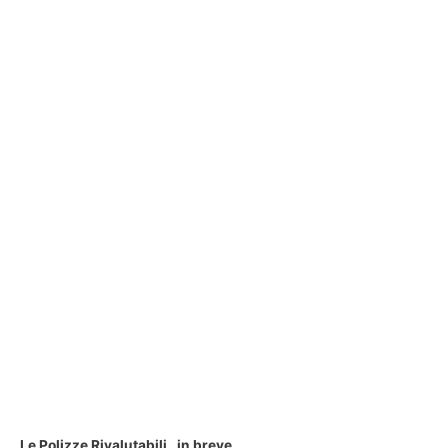
Le Polizze Rivalutabili , in breve