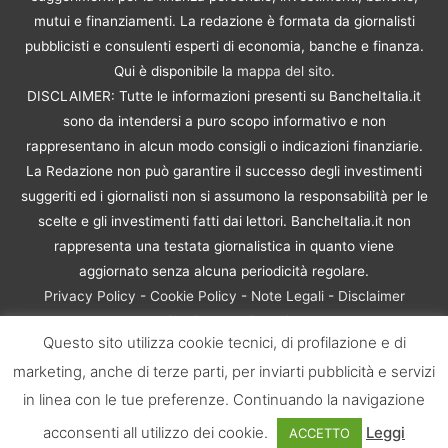
mutui e finanziamenti. La redazione è formata da giornalisti
pubblicisti e consulenti esperti di economia, banche e finanza.
Qui è disponibile la
mappa del sito
.
DISCLAIMER: Tutte le informazioni presenti su BancheItalia.it
sono da intendersi a puro scopo informativo e non
rappresentano in alcun modo consigli o indicazioni finanziarie.
La Redazione non può garantire il successo degli investimenti
suggeriti ed i giornalisti non si assumono la responsabilità per le
scelte e gli investimenti fatti dai lettori. BancheItalia.it non
rappresenta una testata giornalistica in quanto viene
aggiornato senza alcuna periodicità regolare.
Privacy Policy
-
Cookie Policy
-
Note Legali
-
Disclaimer
Rischio Investimenti
Questo sito utilizza cookie tecnici, di profilazione e di
BancheItalia.it Copyright © 2021. Tutti i diritti sono riservati. |
marketing, anche di terze parti, per inviarti pubblicità e servizi
P.IVA 10673901004 | Contenuti di proprietà di BancheItalia.it:
non sono riproducibili, neanche parzialmente, senza esplicita
in linea con le tue preferenze. Continuando la navigazione
autorizzazione
acconsenti all utilizzo dei cookie.
Leggi
ACCETTO