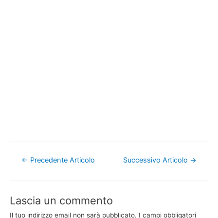
Navigazione
←
Precedente Articolo
Successivo Articolo
→
articoli
Lascia un commento
Il tuo indirizzo email non sarà pubblicato.
I campi obbligatori