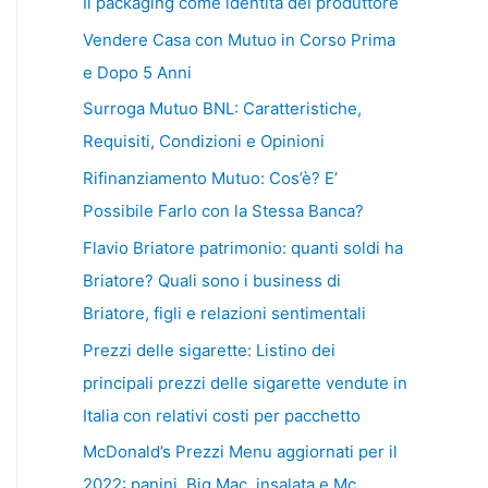
Il packaging come identità del produttore
Vendere Casa con Mutuo in Corso Prima
e Dopo 5 Anni
Surroga Mutuo BNL: Caratteristiche,
Requisiti, Condizioni e Opinioni
Rifinanziamento Mutuo: Cos’è? E’
Possibile Farlo con la Stessa Banca?
Flavio Briatore patrimonio: quanti soldi ha
Briatore? Quali sono i business di
Briatore, figli e relazioni sentimentali
Prezzi delle sigarette: Listino dei
principali prezzi delle sigarette vendute in
Italia con relativi costi per pacchetto
McDonald’s Prezzi Menu aggiornati per il
2022: panini, Big Mac, insalata e Mc