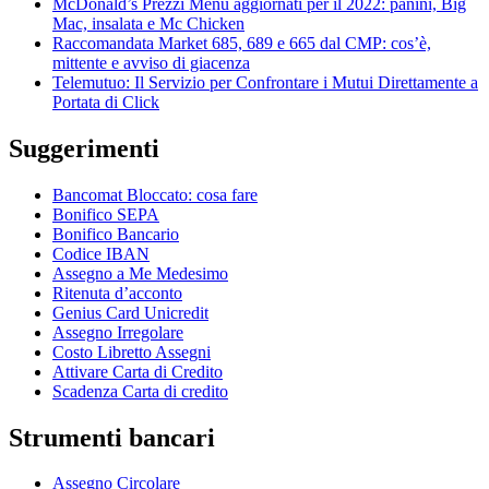
McDonald’s Prezzi Menu aggiornati per il 2022: panini, Big
Mac, insalata e Mc Chicken
Raccomandata Market 685, 689 e 665 dal CMP: cos’è,
mittente e avviso di giacenza
Telemutuo: Il Servizio per Confrontare i Mutui Direttamente a
Portata di Click
Suggerimenti
Bancomat Bloccato: cosa fare
Bonifico SEPA
Bonifico Bancario
Codice IBAN
Assegno a Me Medesimo
Ritenuta d’acconto
Genius Card Unicredit
Assegno Irregolare
Costo Libretto Assegni
Attivare Carta di Credito
Scadenza Carta di credito
Strumenti bancari
Assegno Circolare