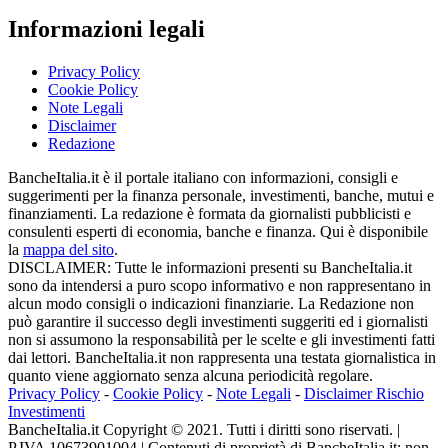
Informazioni legali
Privacy Policy
Cookie Policy
Note Legali
Disclaimer
Redazione
BancheItalia.it è il portale italiano con informazioni, consigli e
suggerimenti per la finanza personale, investimenti, banche, mutui e
finanziamenti. La redazione è formata da giornalisti pubblicisti e
consulenti esperti di economia, banche e finanza. Qui è disponibile
la
mappa del sito
.
DISCLAIMER: Tutte le informazioni presenti su BancheItalia.it
sono da intendersi a puro scopo informativo e non rappresentano in
alcun modo consigli o indicazioni finanziarie. La Redazione non
può garantire il successo degli investimenti suggeriti ed i giornalisti
non si assumono la responsabilità per le scelte e gli investimenti fatti
dai lettori. BancheItalia.it non rappresenta una testata giornalistica in
quanto viene aggiornato senza alcuna periodicità regolare.
Privacy Policy
-
Cookie Policy
-
Note Legali
-
Disclaimer Rischio
Investimenti
BancheItalia.it Copyright © 2021. Tutti i diritti sono riservati. |
P.IVA 10673901004 | Contenuti di proprietà di BancheItalia.it: non