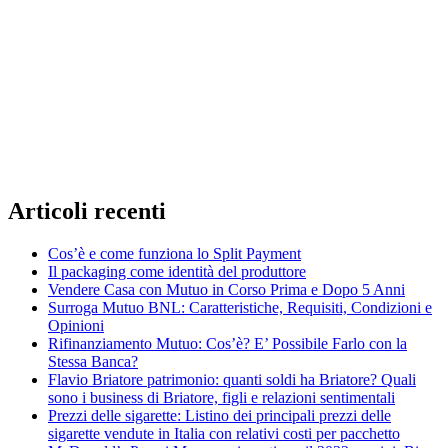
Articoli recenti
Cos’è e come funziona lo Split Payment
Il packaging come identità del produttore
Vendere Casa con Mutuo in Corso Prima e Dopo 5 Anni
Surroga Mutuo BNL: Caratteristiche, Requisiti, Condizioni e
Opinioni
Rifinanziamento Mutuo: Cos’è? E’ Possibile Farlo con la
Stessa Banca?
Flavio Briatore patrimonio: quanti soldi ha Briatore? Quali
sono i business di Briatore, figli e relazioni sentimentali
Prezzi delle sigarette: Listino dei principali prezzi delle
sigarette vendute in Italia con relativi costi per pacchetto