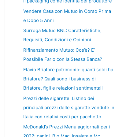
Il packaging come identità del produttore
Vendere Casa con Mutuo in Corso Prima
e Dopo 5 Anni
Surroga Mutuo BNL: Caratteristiche,
Requisiti, Condizioni e Opinioni
Rifinanziamento Mutuo: Cos’è? E’
Possibile Farlo con la Stessa Banca?
Flavio Briatore patrimonio: quanti soldi ha
Briatore? Quali sono i business di
Briatore, figli e relazioni sentimentali
Prezzi delle sigarette: Listino dei
principali prezzi delle sigarette vendute in
Italia con relativi costi per pacchetto
McDonald’s Prezzi Menu aggiornati per il
2022: panini, Big Mac, insalata e Mc