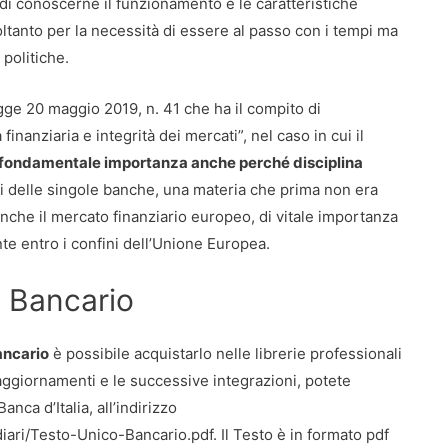
di conoscerne il funzionamento e le caratteristiche
oltanto per la necessità di essere al passo con i tempi ma
politiche.
gge 20 maggio 2019, n. 41 che ha il compito di
finanziaria e integrità dei mercati”, nel caso in cui il
i fondamentale importanza anche perché disciplina
i delle singole banche, una materia che prima non era
anche il mercato finanziario europeo, di vitale importanza
te entro i confini dell’Unione Europea.
o Bancario
ancario
è possibile acquistarlo nelle librerie professionali
i aggiornamenti e le successive integrazioni, potete
nca d’Italia, all’indirizzo
iari/Testo-Unico-Bancario.pdf. Il Testo è in formato pdf