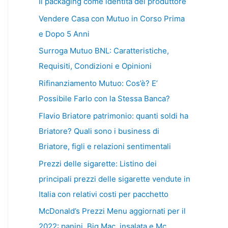
Il packaging come identità del produttore
Vendere Casa con Mutuo in Corso Prima
e Dopo 5 Anni
Surroga Mutuo BNL: Caratteristiche,
Requisiti, Condizioni e Opinioni
Rifinanziamento Mutuo: Cos’è? E’
Possibile Farlo con la Stessa Banca?
Flavio Briatore patrimonio: quanti soldi ha
Briatore? Quali sono i business di
Briatore, figli e relazioni sentimentali
Prezzi delle sigarette: Listino dei
principali prezzi delle sigarette vendute in
Italia con relativi costi per pacchetto
McDonald’s Prezzi Menu aggiornati per il
2022: panini, Big Mac, insalata e Mc