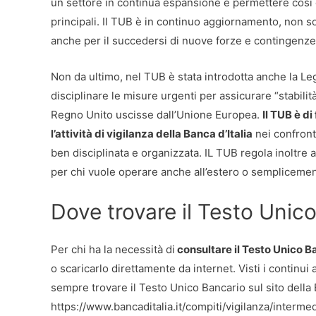
un settore in continua espansione e permettere così 
principali. Il TUB è in continuo aggiornamento, non s
anche per il succedersi di nuove forze e contingenze 
Non da ultimo, nel TUB è stata introdotta anche la Le
disciplinare le misure urgenti per assicurare “stabilità 
Regno Unito uscisse dall’Unione Europea.
Il TUB è d
l’attività di vigilanza della Banca d’Italia
nei confront
ben disciplinata e organizzata. IL TUB regola inoltre 
per chi vuole operare anche all’estero o semplicemen
Dove trovare il Testo Unic
Per chi ha la necessità di
consultare il Testo Unico B
o scaricarlo direttamente da internet. Visti i continu
sempre trovare il Testo Unico Bancario sul sito della Ba
https://www.bancaditalia.it/compiti/vigilanza/intermed