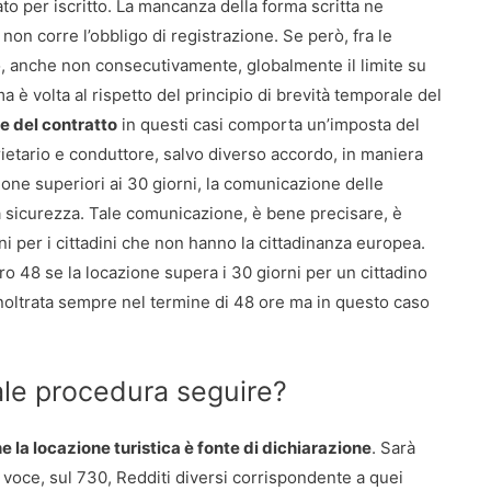
o per iscritto. La mancanza della forma scritta ne
i non corre l’obbligo di registrazione. Se però, fra le
o, anche non consecutivamente, globalmente il limite su
ma è volta al rispetto del principio di brevità temporale del
e del contratto
in questi casi comporta un’imposta del
rietario e conduttore, salvo diverso accordo, in maniera
azione superiori ai 30 giorni, la comunicazione delle
a sicurezza. Tale comunicazione, è bene precisare, è
rni per i cittadini che non hanno la cittadinanza europea.
tro 48 se la locazione supera i 30 giorni per un cittadino
inoltrata sempre nel termine di 48 ore ma in questo caso
uale procedura seguire?
e la locazione turistica è fonte di dichiarazione
. Sarà
a voce, sul 730, Redditi diversi corrispondente a quei