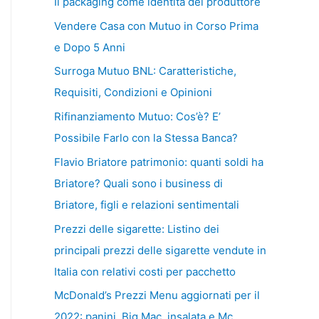
Il packaging come identità del produttore
Vendere Casa con Mutuo in Corso Prima
e Dopo 5 Anni
Surroga Mutuo BNL: Caratteristiche,
Requisiti, Condizioni e Opinioni
Rifinanziamento Mutuo: Cos’è? E’
Possibile Farlo con la Stessa Banca?
Flavio Briatore patrimonio: quanti soldi ha
Briatore? Quali sono i business di
Briatore, figli e relazioni sentimentali
Prezzi delle sigarette: Listino dei
principali prezzi delle sigarette vendute in
Italia con relativi costi per pacchetto
McDonald’s Prezzi Menu aggiornati per il
2022: panini, Big Mac, insalata e Mc