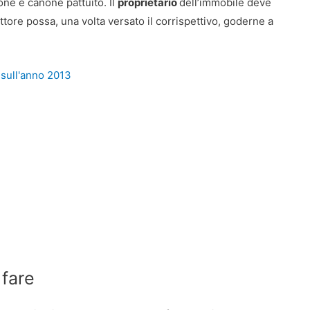
one e canone pattuito. Il
proprietario
dell’immobile deve
ttore possa, una volta versato il corrispettivo, goderne a
sull'anno 2013
 fare