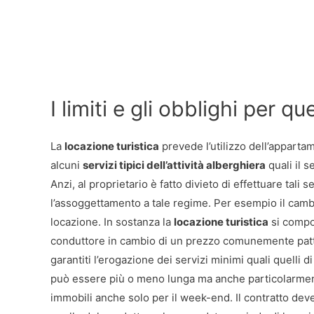
I limiti e gli obblighi per q
La
locazione turistica
prevede l’utilizzo dell’appartam
alcuni
servizi tipici dell’attività alberghiera
quali il s
Anzi, al proprietario è fatto divieto di effettuare tali s
l’assoggettamento a tale regime. Per esempio il cambi
locazione. In sostanza la
locazione turistica
si compo
conduttore in cambio di un prezzo comunemente patt
garantiti l’erogazione dei servizi minimi quali quelli d
può essere più o meno lunga ma anche particolarmente
immobili anche solo per il week-end. Il contratto deve