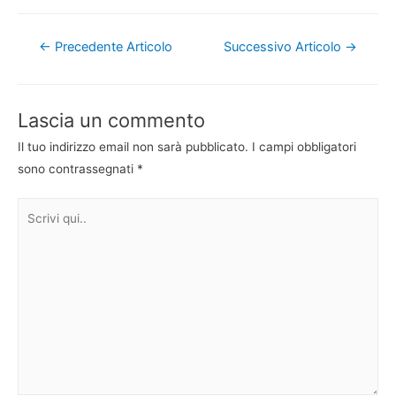
Navigazione
←
Precedente Articolo
Successivo Articolo
→
articoli
Lascia un commento
Il tuo indirizzo email non sarà pubblicato.
I campi obbligatori
sono contrassegnati
*
Scrivi
qui..