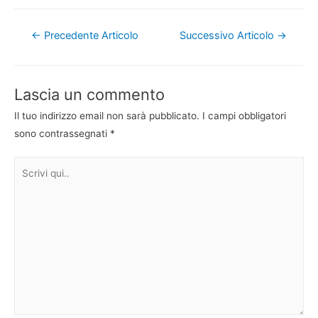
Navigazione
←
Precedente Articolo
Successivo Articolo
→
articoli
Lascia un commento
Il tuo indirizzo email non sarà pubblicato.
I campi obbligatori
sono contrassegnati
*
Scrivi
qui..