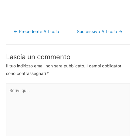
Navigazione
←
Precedente Articolo
Successivo Articolo
→
articoli
Lascia un commento
Il tuo indirizzo email non sarà pubblicato.
I campi obbligatori
sono contrassegnati
*
Scrivi
qui..