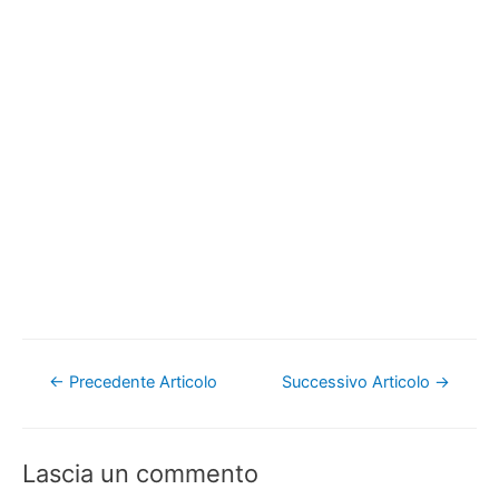
Navigazione
←
Precedente Articolo
Successivo Articolo
→
articoli
Lascia un commento