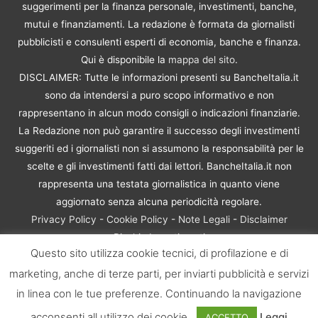
suggerimenti per la finanza personale, investimenti, banche,
mutui e finanziamenti. La redazione è formata da giornalisti
pubblicisti e consulenti esperti di economia, banche e finanza.
Qui è disponibile la
mappa del sito
.
DISCLAIMER: Tutte le informazioni presenti su BancheItalia.it
sono da intendersi a puro scopo informativo e non
rappresentano in alcun modo consigli o indicazioni finanziarie.
La Redazione non può garantire il successo degli investimenti
suggeriti ed i giornalisti non si assumono la responsabilità per le
scelte e gli investimenti fatti dai lettori. BancheItalia.it non
rappresenta una testata giornalistica in quanto viene
aggiornato senza alcuna periodicità regolare.
Privacy Policy
-
Cookie Policy
-
Note Legali
-
Disclaimer
Rischio Investimenti
Questo sito utilizza cookie tecnici, di profilazione e di
BancheItalia.it Copyright © 2021. Tutti i diritti sono riservati. |
marketing, anche di terze parti, per inviarti pubblicità e servizi
P.IVA 10673901004 | Contenuti di proprietà di BancheItalia.it:
non sono riproducibili, neanche parzialmente, senza esplicita
in linea con le tue preferenze. Continuando la navigazione
autorizzazione
acconsenti all utilizzo dei cookie.
Leggi
ACCETTO