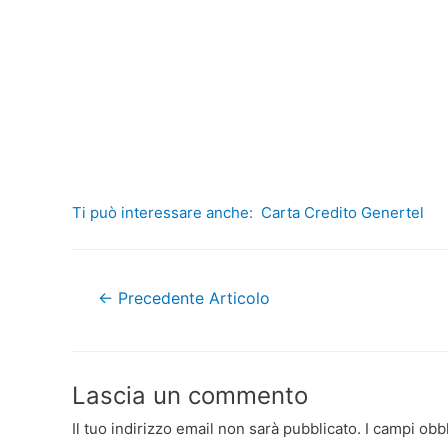
Ti può interessare anche:
Carta Credito Genertel
Navigazione
←
Precedente Articolo
articoli
Lascia un commento
Il tuo indirizzo email non sarà pubblicato.
I campi obb