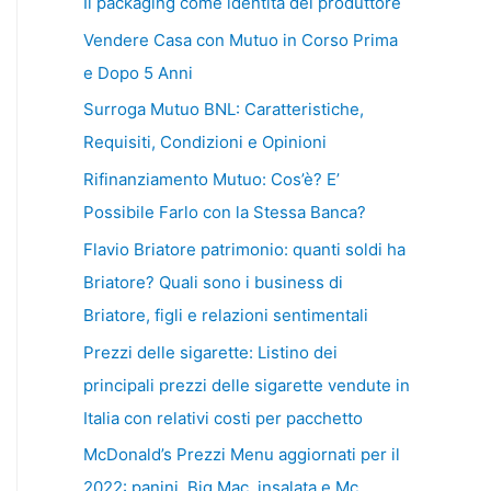
Il packaging come identità del produttore
Vendere Casa con Mutuo in Corso Prima
e Dopo 5 Anni
Surroga Mutuo BNL: Caratteristiche,
Requisiti, Condizioni e Opinioni
Rifinanziamento Mutuo: Cos’è? E’
Possibile Farlo con la Stessa Banca?
Flavio Briatore patrimonio: quanti soldi ha
Briatore? Quali sono i business di
Briatore, figli e relazioni sentimentali
Prezzi delle sigarette: Listino dei
principali prezzi delle sigarette vendute in
Italia con relativi costi per pacchetto
McDonald’s Prezzi Menu aggiornati per il
2022: panini, Big Mac, insalata e Mc