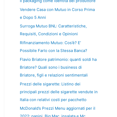
Il packaging come identità del produttore
Vendere Casa con Mutuo in Corso Prima
e Dopo 5 Anni
Surroga Mutuo BNL: Caratteristiche,
Requisiti, Condizioni e Opinioni
Rifinanziamento Mutuo: Cos’è? E’
Possibile Farlo con la Stessa Banca?
Flavio Briatore patrimonio: quanti soldi ha
Briatore? Quali sono i business di
Briatore, figli e relazioni sentimentali
Prezzi delle sigarette: Listino dei
principali prezzi delle sigarette vendute in
Italia con relativi costi per pacchetto
McDonald’s Prezzi Menu aggiornati per il
2022: panini, Big Mac, insalata e Mc