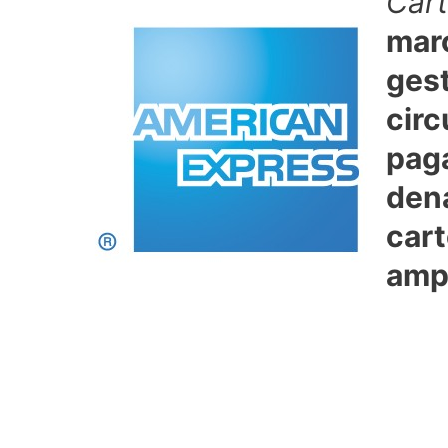
Cart
mar
ges
circ
paga
dena
car
amp