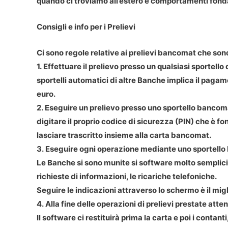
quando ci troviamo all’estero e comportamenti fonda
Consigli e info per i Prelievi
Ci sono regole relative ai prelievi bancomat che sono v
1. Effettuare il prelievo presso un qualsiasi sportello
sportelli automatici di altre Banche implica il pagam
euro.
2. Eseguire un prelievo presso uno sportello bancom
digitare il proprio codice di sicurezza (PIN) che è
lasciare trascritto insieme alla carta bancomat.
3. Eseguire ogni operazione mediante uno sportello
Le Banche si sono munite si software molto semplici e
richieste di informazioni, le ricariche telefoniche.
Seguire le indicazioni attraverso lo schermo è il migl
4. Alla fine delle operazioni di prelievi prestate atte
Il software ci restituirà prima la carta e poi i conta