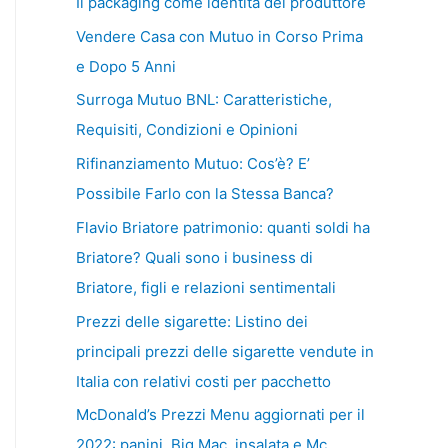
Il packaging come identità del produttore
Vendere Casa con Mutuo in Corso Prima
e Dopo 5 Anni
Surroga Mutuo BNL: Caratteristiche,
Requisiti, Condizioni e Opinioni
Rifinanziamento Mutuo: Cos’è? E’
Possibile Farlo con la Stessa Banca?
Flavio Briatore patrimonio: quanti soldi ha
Briatore? Quali sono i business di
Briatore, figli e relazioni sentimentali
Prezzi delle sigarette: Listino dei
principali prezzi delle sigarette vendute in
Italia con relativi costi per pacchetto
McDonald’s Prezzi Menu aggiornati per il
2022: panini, Big Mac, insalata e Mc