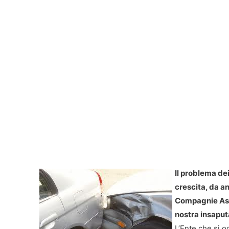
Il problema dei
crescita, da a
Compagnie Assi
nostra insaput
L’Ente che si o