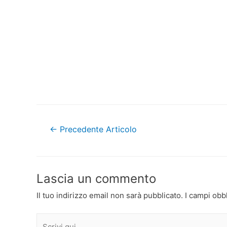
Navigazione
←
Precedente Articolo
articoli
Lascia un commento
Il tuo indirizzo email non sarà pubblicato.
I campi obb
Scrivi