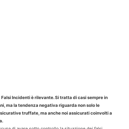
 Falsi Incidenti è rilevante. Si tratta di casi sempre in
nni, ma la tendenza negativa riguarda non solo le
curative truffate, ma anche noi assicurati coinvolti a
a.
ccupa di avare sotto controllo la situazione dei falsi