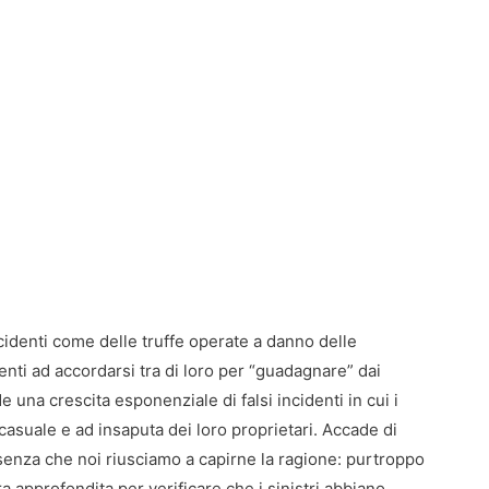
identi come delle truffe operate a danno delle
enti ad accordarsi tra di loro per “guadagnare” dai
e una crescita esponenziale di falsi incidenti in cui i
o casuale e ad insaputa dei loro proprietari. Accade di
senza che noi riusciamo a capirne la ragione: purtroppo
approfondita per verificare che i sinistri abbiano