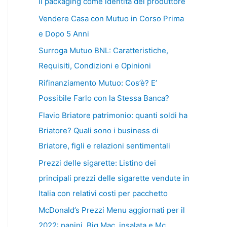
Il packaging come identità del produttore
Vendere Casa con Mutuo in Corso Prima
e Dopo 5 Anni
Surroga Mutuo BNL: Caratteristiche,
Requisiti, Condizioni e Opinioni
Rifinanziamento Mutuo: Cos’è? E’
Possibile Farlo con la Stessa Banca?
Flavio Briatore patrimonio: quanti soldi ha
Briatore? Quali sono i business di
Briatore, figli e relazioni sentimentali
Prezzi delle sigarette: Listino dei
principali prezzi delle sigarette vendute in
Italia con relativi costi per pacchetto
McDonald’s Prezzi Menu aggiornati per il
2022: panini, Big Mac, insalata e Mc