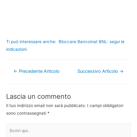
Ti può interessare anche:
Bloccare Bancomat BNL: segui le
indicazioni
Navigazione
←
Precedente Articolo
Successivo Articolo
→
articoli
Lascia un commento
Il tuo indirizzo email non sarà pubblicato.
I campi obbligatori
sono contrassegnati
*
Scrivi
qui..