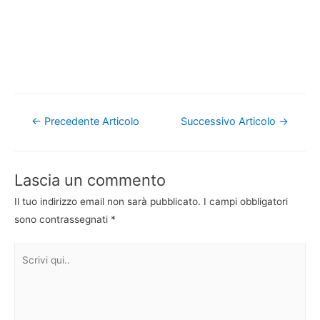
Navigazione
←
Precedente Articolo
Successivo Articolo
→
articoli
Lascia un commento
Il tuo indirizzo email non sarà pubblicato.
I campi obbligatori
sono contrassegnati
*
Scrivi
qui..