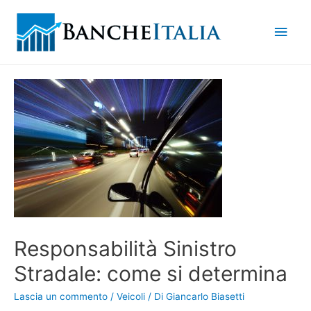
Men
princ
Responsabilità Sinistro
Stradale: come si determina
Lascia un commento
/
Veicoli
/ Di
Giancarlo Biasetti