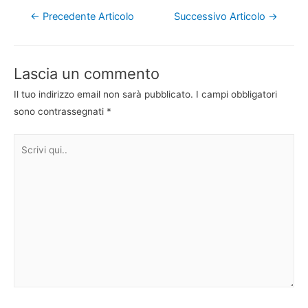
Navigazione
←
Precedente Articolo
Successivo Articolo
→
articoli
Lascia un commento
Il tuo indirizzo email non sarà pubblicato.
I campi obbligatori
sono contrassegnati
*
Scrivi
qui..