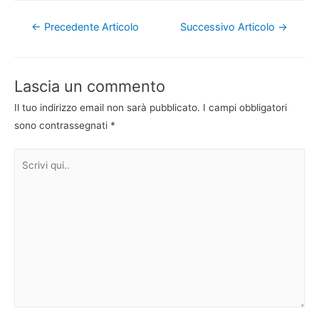
Navigazione
←
Precedente Articolo
Successivo Articolo
→
articoli
Lascia un commento
Il tuo indirizzo email non sarà pubblicato.
I campi obbligatori
sono contrassegnati
*
Scrivi
qui..