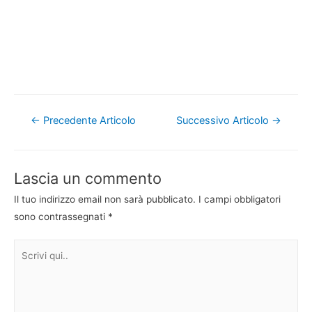
Navigazione
←
Precedente Articolo
Successivo Articolo
→
articoli
Lascia un commento
Il tuo indirizzo email non sarà pubblicato.
I campi obbligatori
sono contrassegnati
*
Scrivi
qui..