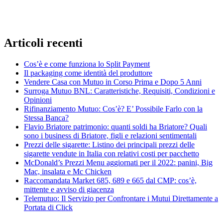
Articoli recenti
Cos’è e come funziona lo Split Payment
Il packaging come identità del produttore
Vendere Casa con Mutuo in Corso Prima e Dopo 5 Anni
Surroga Mutuo BNL: Caratteristiche, Requisiti, Condizioni e
Opinioni
Rifinanziamento Mutuo: Cos’è? E’ Possibile Farlo con la
Stessa Banca?
Flavio Briatore patrimonio: quanti soldi ha Briatore? Quali
sono i business di Briatore, figli e relazioni sentimentali
Prezzi delle sigarette: Listino dei principali prezzi delle
sigarette vendute in Italia con relativi costi per pacchetto
McDonald’s Prezzi Menu aggiornati per il 2022: panini, Big
Mac, insalata e Mc Chicken
Raccomandata Market 685, 689 e 665 dal CMP: cos’è,
mittente e avviso di giacenza
Telemutuo: Il Servizio per Confrontare i Mutui Direttamente a
Portata di Click