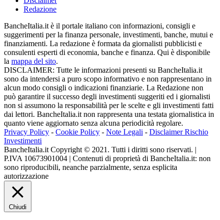
Disclaimer
Redazione
BancheItalia.it è il portale italiano con informazioni, consigli e
suggerimenti per la finanza personale, investimenti, banche, mutui e
finanziamenti. La redazione è formata da giornalisti pubblicisti e
consulenti esperti di economia, banche e finanza. Qui è disponibile
la
mappa del sito
.
DISCLAIMER: Tutte le informazioni presenti su BancheItalia.it
sono da intendersi a puro scopo informativo e non rappresentano in
alcun modo consigli o indicazioni finanziarie. La Redazione non
può garantire il successo degli investimenti suggeriti ed i giornalisti
non si assumono la responsabilità per le scelte e gli investimenti fatti
dai lettori. BancheItalia.it non rappresenta una testata giornalistica in
quanto viene aggiornato senza alcuna periodicità regolare.
Privacy Policy
-
Cookie Policy
-
Note Legali
-
Disclaimer Rischio
Investimenti
BancheItalia.it Copyright © 2021. Tutti i diritti sono riservati. |
P.IVA 10673901004 | Contenuti di proprietà di BancheItalia.it: non
sono riproducibili, neanche parzialmente, senza esplicita
autorizzazione
Chiudi