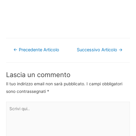
Navigazione
←
Precedente Articolo
Successivo Articolo
→
articoli
Lascia un commento
Il tuo indirizzo email non sarà pubblicato.
I campi obbligatori
sono contrassegnati
*
Scrivi
qui..