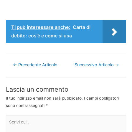
Ti può interessare anche:
Carta di
debito: cos'è e come si usa
Navigazione
←
Precedente Articolo
Successivo Articolo
→
articoli
Lascia un commento
Il tuo indirizzo email non sarà pubblicato.
I campi obbligatori
sono contrassegnati
*
Scrivi
qui..