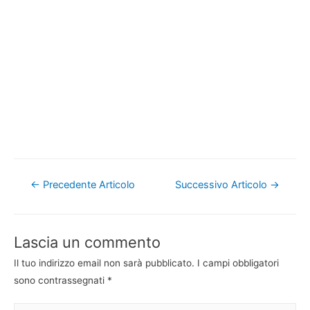
Navigazione
←
Precedente Articolo
Successivo Articolo
→
articoli
Lascia un commento
Il tuo indirizzo email non sarà pubblicato.
I campi obbligatori
sono contrassegnati
*